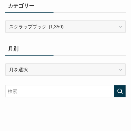
カテゴリー
カ
テ
ゴ
リ
月別
ー
月
別