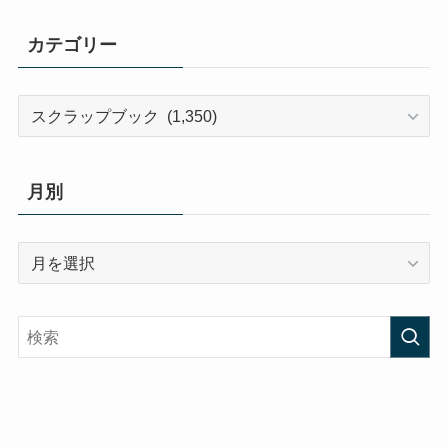
カテゴリー
カ
テ
ゴ
リ
月別
ー
月
別