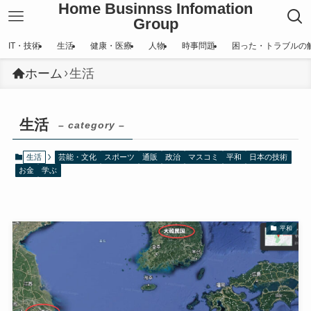
Home Businnss Infomation
Group
IT・技術
生活
健康・医療
人物
時事問題
困った・トラブルの
ホーム
生活
生活
– category –
生活
芸能・文化
スポーツ
通販
政治
マスコミ
平和
日本の技術
お金
学ぶ
平和