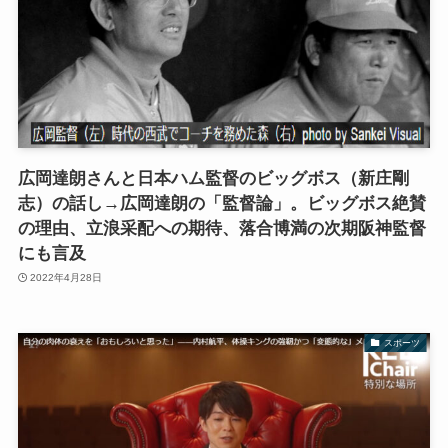
広岡達朗さんと日本ハム監督のビッグボス（新庄剛
志）の話し→広岡達朗の「監督論」。ビッグボス絶賛
の理由、立浪采配への期待、落合博満の次期阪神監督
にも言及
2022年4月28日
スポーツ