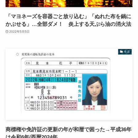
「マヨネーズを容器ごと放り込む」「ぬれた布を鍋に
かぶせる」…全部ダメ！ 炎上する天ぷら油の消火法
2022年5月5日
生活
商標権や免許証の更新の年が和暦で困った→平成36年
は令和6年/西暦2024年