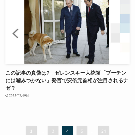
この記事の真偽は?→ゼレンスキー大統領「プーチン
には噛みつかない」発言で安倍元首相が注目されるナ
ゼ？
2022年3月6日
1
...
3
4
5
...
24