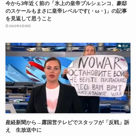
今から3年近く前の「氷上の皇帝プルシェンコ、豪邸
のスケールもまさに皇帝レベルです(・ω・)」の記事
を見返して思うこと
2022年3月29日
政治
産経新聞から→露国営テレビでスタッフが「反戦」訴
え 生放送中に