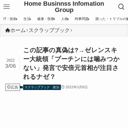
Home Businnss Infomation
Group
IT・技術
生活
健康・医療
人物
時事問題
困った・トラブルの
ホーム
スクラップブック
この記事の真偽は?→ゼレンスキ
ー大統領「プーチンには噛みつか
2022
3/06
ない」発言で安倍元首相が注目さ
れるナゼ？
広告
2022年3月6日
スクラップブック
政治