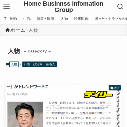
Home Businnss Infomation
Group
IT・技術
生活
健康・医療
人物
時事問題
困った・トラブルの
ホーム
人物
人物
– category –
人物
訃報
政治家
芸能人
政治