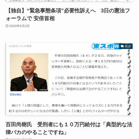
【独自】“緊急事態条項”必要性訴えへ 3日の憲法フ
ォーラムで 安倍首相
2020年5月2日
政治
百田尚樹氏 受刑者にも１０万円給付は「典型的な法
律バカのやることですね」