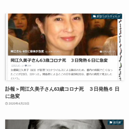
新型コロナウイルス
訃報＞岡江久美子さん63歳コロナ死 ３日発熱６ 日
に急変
2020年4月23日
政治家