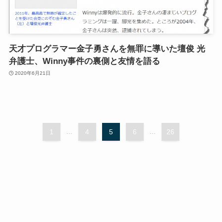
天才プログラマー金子勇さんを無罪に導いた壇俊 光
弁護士、Winny事件の裏側と友情を語る
2020年6月21日
1
...
4
5
6
...
26