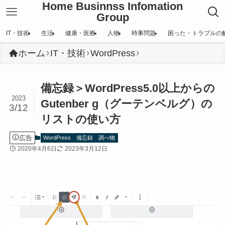
Home Businnss Infomation
Group
IT・技術
生活
健康・医療
人物
時事問題
困った・トラブルの
ホーム
IT・技術
WordPress
備忘録＞WordPress5.0以上からの
2023
Gutenber g（グーテンベルグ）の
3/12
リストの使い方
広告
WordPress
備忘録
調べ物
2020年4月6日
2023年3月12日