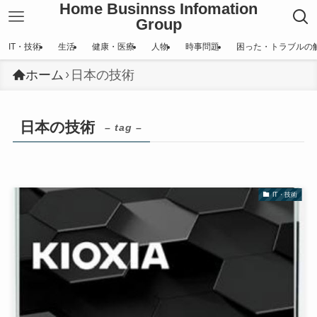
Home Businnss Infomation
Group
IT・技術
生活
健康・医療
人物
時事問題
困った・トラブルの
ホーム
日本の技術
日本の技術
– tag –
IT・技術