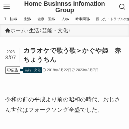
Home Businnss Infomation
Group
IT・技術
生活
健康・医療
人物
時事問題
困った・トラブルの
ホーム
生活
芸能・文化
カラオケで歌う歌＞かぐや姫 赤
2023
3/07
ちょうちん
広告
2019年8月22日
2023年3月7日
芸能・文化
令和の前の平成より前の昭和の時代、おじさ
ん世代はフォークソング全盛でした。