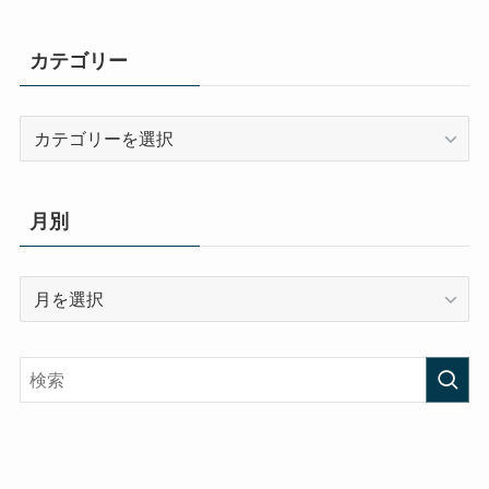
カテゴリー
カ
テ
ゴ
リ
月別
ー
月
別