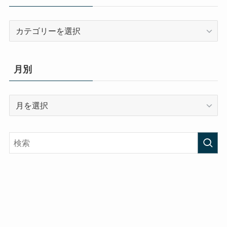
カ
テ
ゴ
リ
月別
ー
月
別