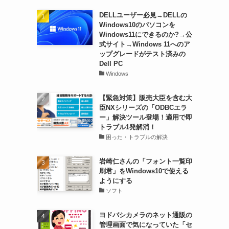
DELLユーザー必見→DELLの
Windows10のパソコンを
Windows11にできるのか?→公
式サイト→Windows 11へのア
ップグレードがテスト済みの
Dell PC
Windows
【緊急対策】販売大臣を含む大
臣NXシリーズの「ODBCエラ
ー」解決ツール登場！適用で即
トラブル1発解消！
困った・トラブルの解決
岩崎仁さんの「フォント一覧印
刷君」をWindows10で使える
ようにする
ソフト
ヨドバシカメラのネット通販の
管理画面で気になっていた「セ