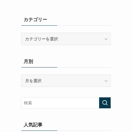
カテゴリー
カ
テ
ゴ
リ
月別
ー
月
別
人気記事