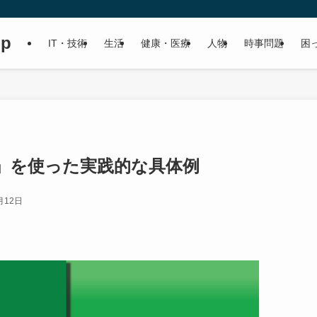
up
IT・技術
生活
健康・医療
人物
時事問題
困
」を使った実践的な具体例
月12日