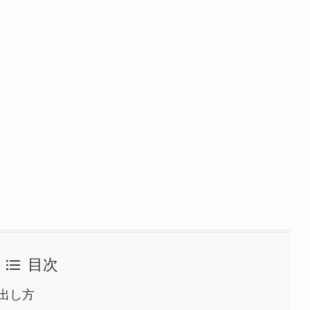
目次
出し方