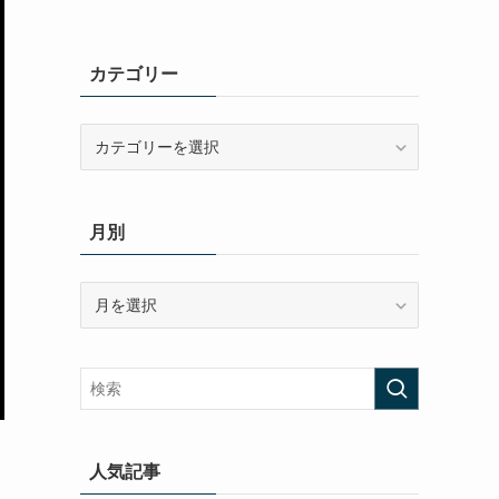
カテゴリー
カ
テ
ゴ
リ
月別
ー
月
別
人気記事