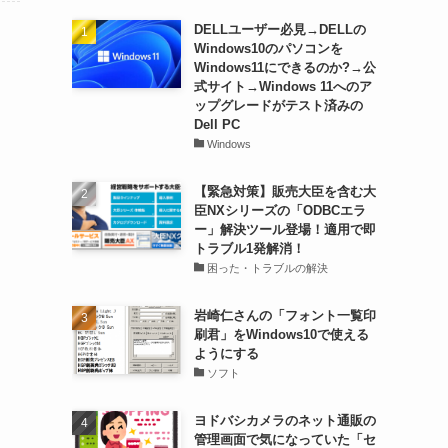
DELLユーザー必見→DELLの
Windows10のパソコンを
Windows11にできるのか?→公
式サイト→Windows 11へのア
ップグレードがテスト済みの
Dell PC
Windows
【緊急対策】販売大臣を含む大
臣NXシリーズの「ODBCエラ
ー」解決ツール登場！適用で即
トラブル1発解消！
困った・トラブルの解決
岩崎仁さんの「フォント一覧印
刷君」をWindows10で使える
ようにする
ソフト
ヨドバシカメラのネット通販の
管理画面で気になっていた「セ