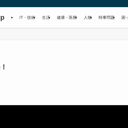
up
IT・技術
生活
健康・医療
人物
時事問題
困
法！