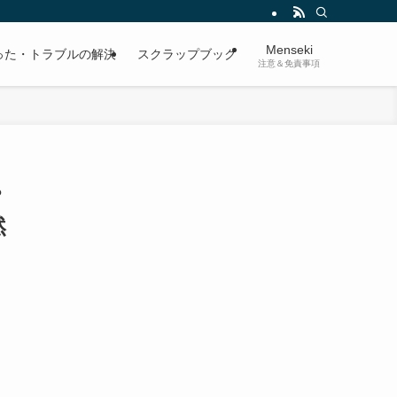
Menseki
った・トラブルの解決
スクラップブック
注意＆免責事項
?
然