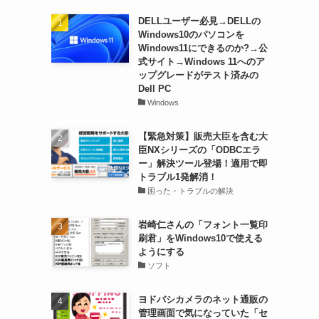
DELLユーザー必見→DELLの
Windows10のパソコンを
Windows11にできるのか?→公
式サイト→Windows 11へのア
ップグレードがテスト済みの
Dell PC
Windows
【緊急対策】販売大臣を含む大
臣NXシリーズの「ODBCエラ
ー」解決ツール登場！適用で即
トラブル1発解消！
困った・トラブルの解決
岩崎仁さんの「フォント一覧印
刷君」をWindows10で使える
ようにする
ソフト
ヨドバシカメラのネット通販の
管理画面で気になっていた「セ