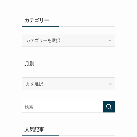
カテゴリー
カ
テ
ゴ
リ
月別
ー
月
別
人気記事