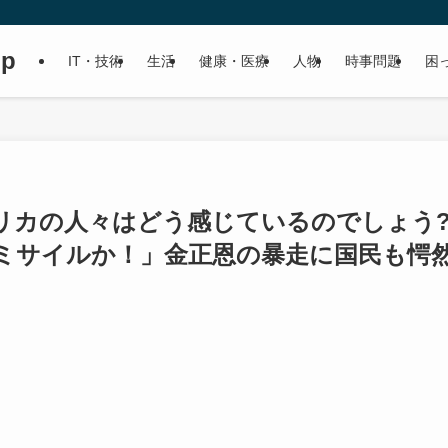
up
IT・技術
生活
健康・医療
人物
時事問題
困
リカの人々はどう感じているのでしょう
ミサイルか！」金正恩の暴走に国民も愕