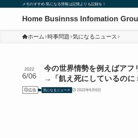
メモのすすめ-気になる情報は記憶よりも記録を！
Home Businnss Infomation Gro
ホーム
時事問題
気になるニュース
今の世界情勢を例えばアフ
2022
6/06
→「飢え死にしているのに
広告
2022年6月6日
気になるニュース