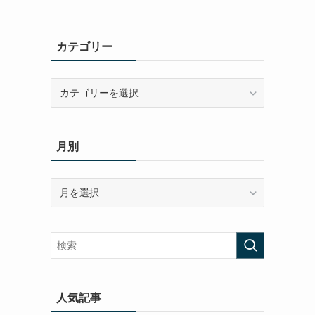
カテゴリー
カ
テ
ゴ
リ
月別
ー
月
別
人気記事