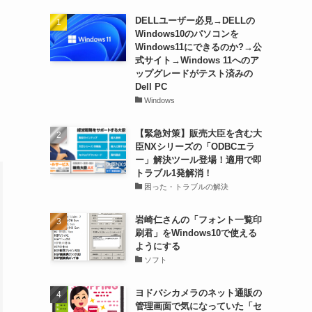
DELLユーザー必見→DELLの
Windows10のパソコンを
Windows11にできるのか?→公
式サイト→Windows 11へのア
ップグレードがテスト済みの
Dell PC
Windows
【緊急対策】販売大臣を含む大
臣NXシリーズの「ODBCエラ
ー」解決ツール登場！適用で即
トラブル1発解消！
困った・トラブルの解決
岩崎仁さんの「フォント一覧印
刷君」をWindows10で使える
ようにする
ソフト
ヨドバシカメラのネット通販の
管理画面で気になっていた「セ