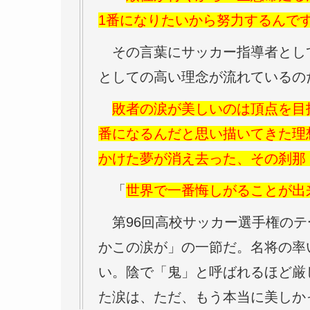
1番になりたいから努力するんで
その言葉にサッカー指導者とし
としての高い理念が流れているの
敗者の涙が美しいのは頂点を目
番になるんだと思い描いてきた理
かけた夢が消え去った、その刹那
「
世界で一番悔しがることが出
第96回高校サッカー選手権のテーマ曲に
かこの涙が」の一節だ。名将の率
い。陰で「鬼」と呼ばれるほど厳
た涙は、ただ、もう本当に美し