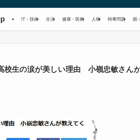
up
IT・技術
生活
健康・医療
人物
時事問題
困
高校生の涙が美しい理由 小嶺忠敏さん