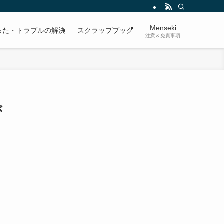
Menseki
った・トラブルの解決
スクラップブック
注意＆免責事項
が