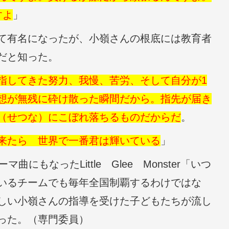
すよ
」
て有名になったが、小嶺さんの根底には教育者
だと知った。
指してきた努力、我慢、苦労、そして自分が1
想が無残に砕け散った瞬間だから。指先が届き
（せつな）にこぼれ落ちるものだからだ
。
来たら 世界で一番君は輝いている
」
もなったLittle Glee Monster「いつ
いるチームでも毎年全国制覇するわけではな
しい小嶺さんの指導を受けた子どもたちが流し
かった。（専門委員）