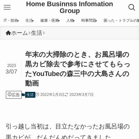
Home Businnss Infomation
Group
IT・技術
生活
健康・医療
人物
時事問題
困った・トラブルの
ホーム
生活
年末の大掃除のとき、お風呂場の
黒カビ除去で参考にさせてもらっ
2023
3/07
たYouTubeの森三中の大島さんの
動画
広告
2022年1月3日
2023年3月7日
生活
引っ越し当初は、目立たなかったお風呂場の
黒カビが、だんだんめだってきました。