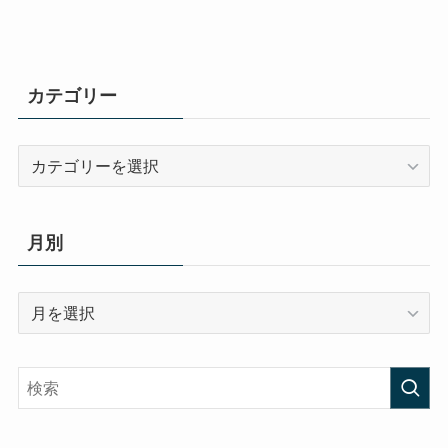
カテゴリー
カ
テ
ゴ
リ
月別
ー
月
別