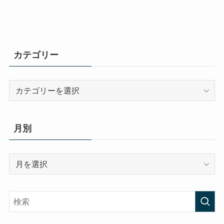
カテゴリー
カ
テ
ゴ
リ
月別
ー
月
別