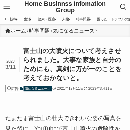
Home Businnss Infomation
Group
IT・技術
生活
健康・医療
人物
時事問題
困った・トラブルの
ホーム
時事問題
気になるニュース
富士山の大噴火について考えさせ
られました。大事な家族と自分の
2023
3/11
ためにも、真剣に万が一のことを
考えておかないと。
広告
2021年12月11日
2023年3月11日
気になるニュース
たまたま富士山の壮大できれいな姿の写真を
見た後に、YouTubeで富士山噴火の危険性を