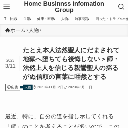
Home Businnss Infomation
Group
IT・技術
生活
健康・医療
人物
時事問題
困った・トラブルの
ホーム
人物
たとえ本人法然聖人にだまされて
地獄へ堕ちても後悔しない＞師・
2023
3/11
法然上人を信じる親鸞聖人の揺る
がぬ信頼の言葉に唖然とする
広告
2021年11月12日
2023年3月11日
人物
最近、特に、自分の道を指し示してくれる
「師」のことを考えることが多いので、この