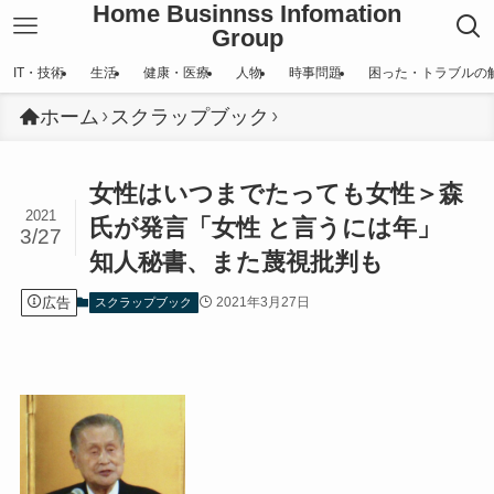
Home Businnss Infomation
Group
IT・技術
生活
健康・医療
人物
時事問題
困った・トラブルの
ホーム
スクラップブック
女性はいつまでたっても女性＞森
2021
氏が発言「女性 と言うには年」
3/27
知人秘書、また蔑視批判も
広告
2021年3月27日
スクラップブック