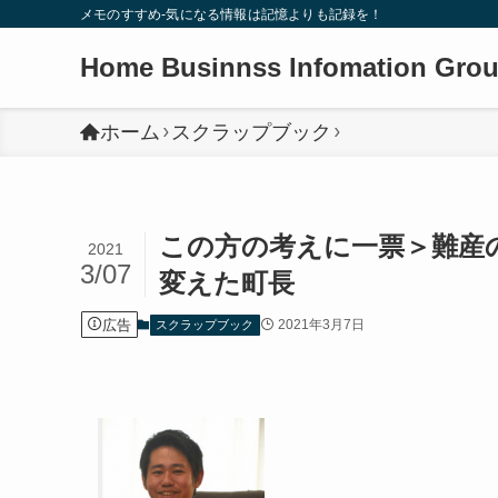
メモのすすめ-気になる情報は記憶よりも記録を！
Home Businnss Infomation Gro
ホーム
スクラップブック
この方の考えに一票＞難産
2021
3/07
変えた町長
広告
2021年3月7日
スクラップブック