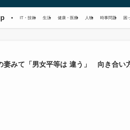
up
IT・技術
生活
健康・医療
人物
時事問題
困
の妻みて「男女平等は 違う」 向き合い