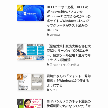
DELLユーザー必見→DELLの
Windows10のパソコンを
Windows11にできるのか?→公
式サイト→Windows 11へのア
ップグレードがテスト済みの
Dell PC
Windows
【緊急対策】販売大臣を含む大
臣NXシリーズの「ODBCエラ
ー」解決ツール登場！適用で即
トラブル1発解消！
困った・トラブルの解決
岩崎仁さんの「フォント一覧印
刷君」をWindows10で使える
ようにする
ソフト
ヨドバシカメラのネット通販の
管理画面で気になっていた「セ