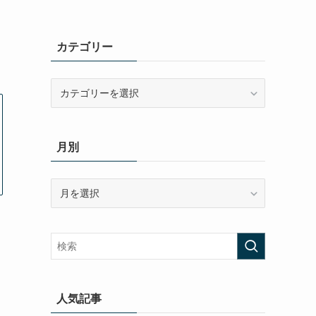
カテゴリー
カ
テ
ゴ
リ
月別
ー
月
別
人気記事