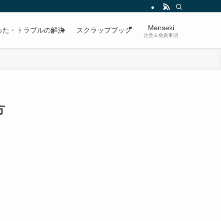
Menseki
った・トラブルの解決
スクラップブック
注意＆免責事項
方