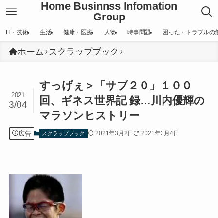
Home Businnss Infomation
Group
IT・技術
生活
健康・医療
人物
時事問題
困った・トラブルの
ホーム
スクラップブック
すっげぇ＞「サブ２０」１００
2021
回、ギネス世界記 録…川内優輝の
3/04
マラソンヒストリー
広告
2021年3月2日
2021年3月4日
スクラップブック