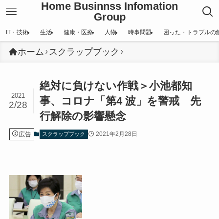
Home Businnss Infomation
Group
IT・技術
生活
健康・医療
人物
時事問題
困った・トラブルの
ホーム
スクラップブック
絶対に負けない作戦＞小池都知
2021
事、コロナ「第4 波」を警戒 先
2/28
行解除の影響懸念
広告
2021年2月28日
スクラップブック