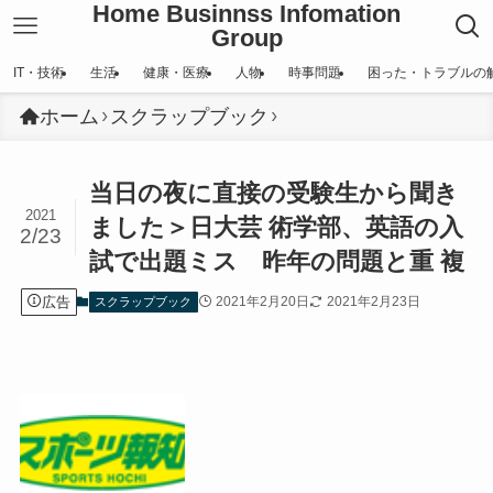
Home Businnss Infomation
Group
IT・技術
生活
健康・医療
人物
時事問題
困った・トラブルの
ホーム
スクラップブック
当日の夜に直接の受験生から聞き
2021
ました＞日大芸 術学部、英語の入
2/23
試で出題ミス 昨年の問題と重 複
広告
2021年2月20日
2021年2月23日
スクラップブック