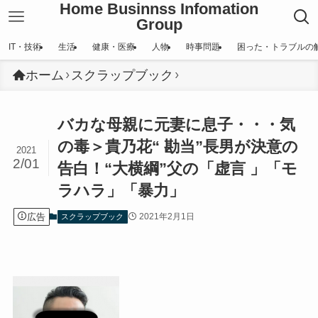
Home Businnss Infomation
Group
IT・技術
生活
健康・医療
人物
時事問題
困った・トラブルの
ホーム
スクラップブック
バカな母親に元妻に息子・・・気
の毒＞貴乃花“ 勘当”長男が決意の
2021
2/01
告白！“大横綱”父の「虚言 」「モ
ラハラ」「暴力」
広告
2021年2月1日
スクラップブック