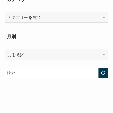
カ
テ
ゴ
リ
月別
ー
月
別