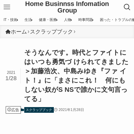
Home Businnss Infomation
Group
IT・技術
生活
健康・医療
人物
時事問題
困った・トラブルの
ホーム
スクラップブック
そうなんです。時代とファイトに
はいつも勇気づ けられてきました
＞加藤浩次、中島みゆき『ファ イ
2021
1/28
ト！』に「まさにこれ！ 何にも
しない奴がS NSで誰かに文句言っ
てる」
広告
2021年1月28日
スクラップブック