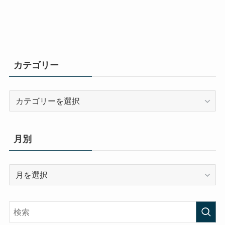
カテゴリー
カ
テ
ゴ
リ
月別
ー
月
別