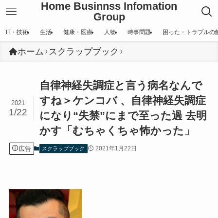
Home Businnss Infomation
Group
IT・技術
生活
健康・医療
人物
時事問題
困った・トラブルの
ホーム
スクラップブック
自律神経失調症と言う病名なんで
すね＞ケンコバ 、自律神経失調症
2021
1/22
になり“失禁”にまで至った過 去明
かす「むちゃくちゃ怖かった」
広告
2021年1月22日
スクラップブック