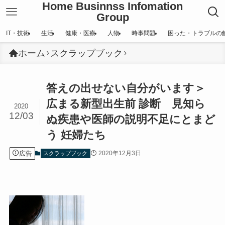
Home Businnss Infomation
Group
IT・技術
生活
健康・医療
人物
時事問題
困った・トラブルの
ホーム
スクラップブック
答えの出せない自分がいます＞
広まる新型出生前 診断 見知ら
2020
12/03
ぬ疾患や医師の説明不足にとまど
う 妊婦たち
広告
2020年12月3日
スクラップブック