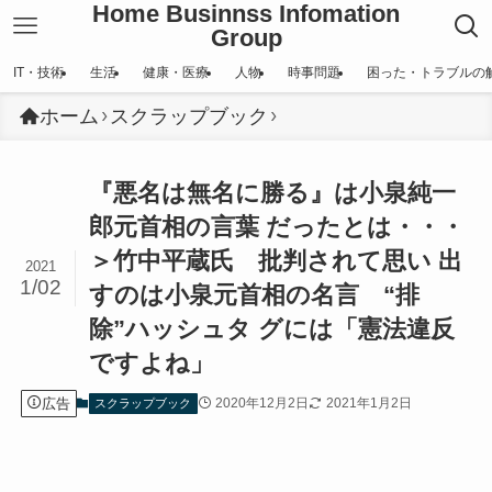
Home Businnss Infomation
Group
IT・技術
生活
健康・医療
人物
時事問題
困った・トラブルの
ホーム
スクラップブック
『悪名は無名に勝る』は小泉純一
郎元首相の言葉 だったとは・・・
＞竹中平蔵氏 批判されて思い 出
2021
1/02
すのは小泉元首相の名言 “排
除”ハッシュタ グには「憲法違反
ですよね」
広告
2020年12月2日
2021年1月2日
スクラップブック