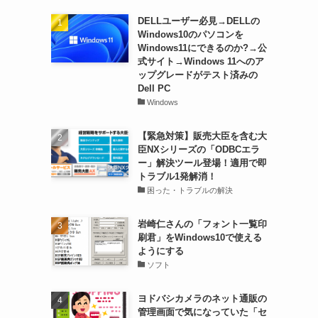
DELLユーザー必見→DELLの
Windows10のパソコンを
Windows11にできるのか?→公
式サイト→Windows 11へのア
ップグレードがテスト済みの
Dell PC
Windows
【緊急対策】販売大臣を含む大
臣NXシリーズの「ODBCエラ
ー」解決ツール登場！適用で即
トラブル1発解消！
困った・トラブルの解決
岩崎仁さんの「フォント一覧印
刷君」をWindows10で使える
ようにする
ソフト
ヨドバシカメラのネット通販の
管理画面で気になっていた「セ