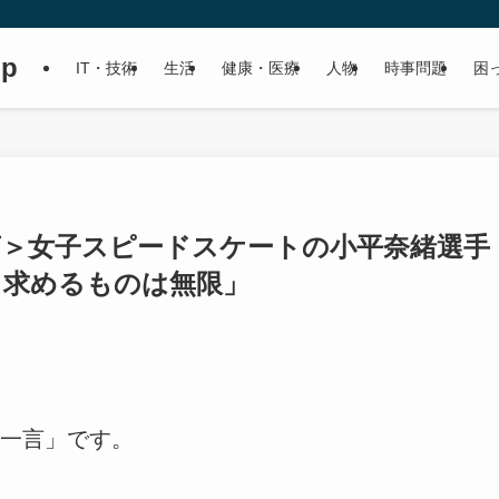
up
IT・技術
生活
健康・医療
人物
時事問題
困
言＞女子スピードスケートの小平奈緒選手
、求めるものは無限」
一言」です。