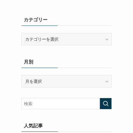
カテゴリー
カ
テ
ゴ
リ
月別
ー
月
別
人気記事