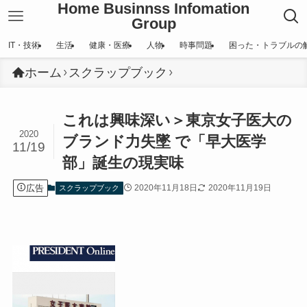
Home Businnss Infomation
Group
IT・技術
生活
健康・医療
人物
時事問題
困った・トラブルの
ホーム
スクラップブック
これは興味深い＞東京女子医大の
2020
ブランド力失墜 で「早大医学
11/19
部」誕生の現実味
広告
2020年11月18日
2020年11月19日
スクラップブック