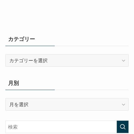
カテゴリー
カ
テ
ゴ
リ
月別
ー
月
別