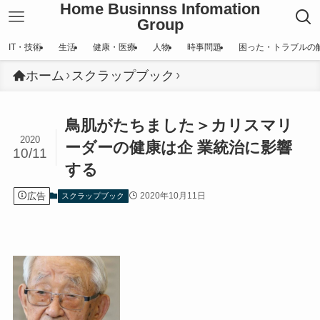
Home Businnss Infomation
Group
IT・技術
生活
健康・医療
人物
時事問題
困った・トラブルの
ホーム
スクラップブック
鳥肌がたちました＞カリスマリ
2020
ーダーの健康は企 業統治に影響
10/11
する
広告
2020年10月11日
スクラップブック