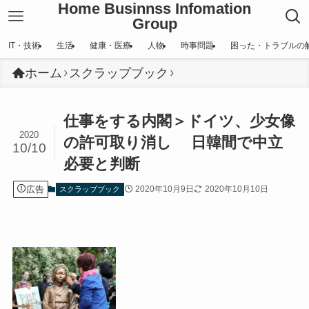
Home Businnss Infomation
Group
IT・技術
生活
健康・医療
人物
時事問題
困った・トラブルの
ホーム
スクラップブック
仕事をする内閣＞ドイツ、少女像
2020
の許可取り消し 日韓間で中立
10/10
必要と判断
広告
2020年10月9日
2020年10月10日
スクラップブック