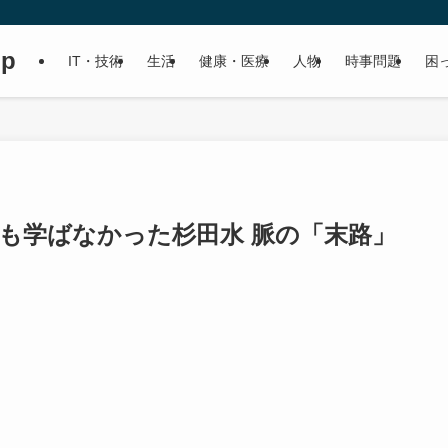
up
IT・技術
生活
健康・医療
人物
時事問題
困
も学ばなかった杉田水 脈の「末路」