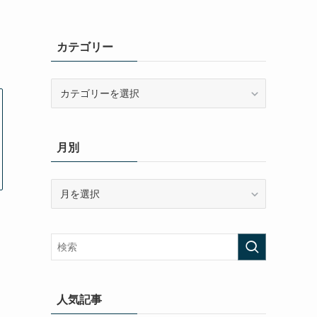
カテゴリー
カ
テ
ゴ
リ
月別
ー
月
別
人気記事