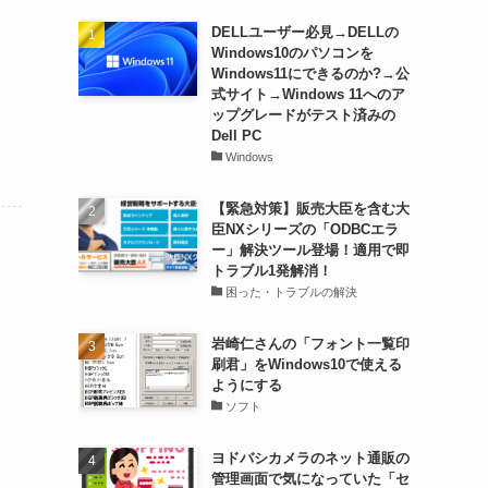
DELLユーザー必見→DELLの
Windows10のパソコンを
Windows11にできるのか?→公
式サイト→Windows 11へのア
ップグレードがテスト済みの
Dell PC
Windows
【緊急対策】販売大臣を含む大
臣NXシリーズの「ODBCエラ
ー」解決ツール登場！適用で即
トラブル1発解消！
困った・トラブルの解決
岩崎仁さんの「フォント一覧印
刷君」をWindows10で使える
ようにする
ソフト
ヨドバシカメラのネット通販の
管理画面で気になっていた「セ