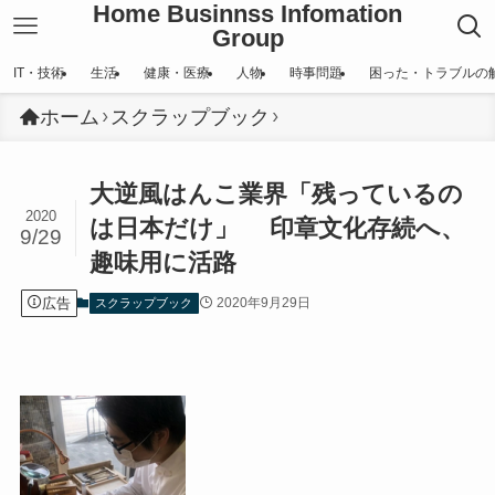
Home Businnss Infomation
Group
IT・技術
生活
健康・医療
人物
時事問題
困った・トラブルの
ホーム
スクラップブック
大逆風はんこ業界「残っているの
2020
は日本だけ」 印章文化存続へ、
9/29
趣味用に活路
広告
2020年9月29日
スクラップブック