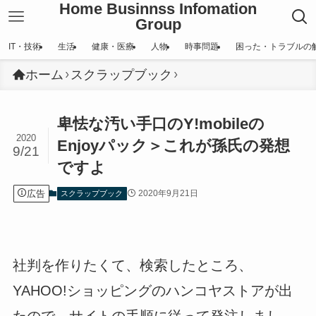
Home Businnss Infomation
Group
IT・技術
生活
健康・医療
人物
時事問題
困った・トラブルの
ホーム
スクラップブック
卑怯な汚い手口のY!mobileの
2020
Enjoyパック＞これが孫氏の発想
9/21
ですよ
広告
2020年9月21日
スクラップブック
社判を作りたくて、検索したところ、
YAHOO!ショッピングのハンコヤストアが出