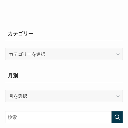
カテゴリー
カ
テ
ゴ
リ
月別
ー
月
別