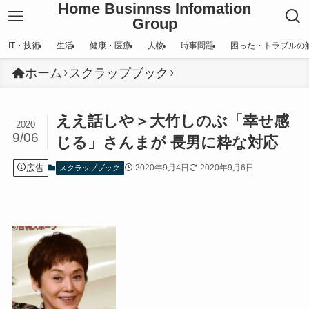
Home Businnss Infomation
Group
IT・技術
生活
健康・医療
人物
時事問題
困った・トラブルの
ホーム
スクラップブック
ええ話しや＞大竹しのぶ「幸せ感
2020
9/06
じる」さんまが 長男に粋な対応
広告
2020年9月4日
2020年9月6日
スクラップブック