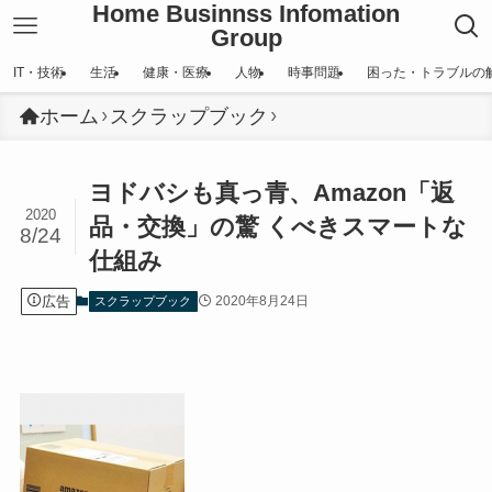
Home Businnss Infomation
Group
IT・技術
生活
健康・医療
人物
時事問題
困った・トラブルの
ホーム
スクラップブック
ヨドバシも真っ青、Amazon「返
2020
品・交換」の驚 くべきスマートな
8/24
仕組み
広告
2020年8月24日
スクラップブック