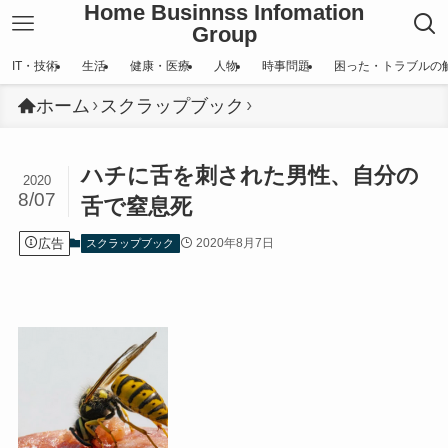
Home Businnss Infomation
Group
IT・技術
生活
健康・医療
人物
時事問題
困った・トラブルの
ホーム
スクラップブック
ハチに舌を刺された男性、自分の
2020
8/07
舌で窒息死
広告
2020年8月7日
スクラップブック