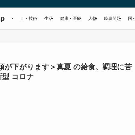
up
IT・技術
生活
健康・医療
人物
時事問題
困
頭が下がります＞真夏 の給食、調理に苦
型 コロナ