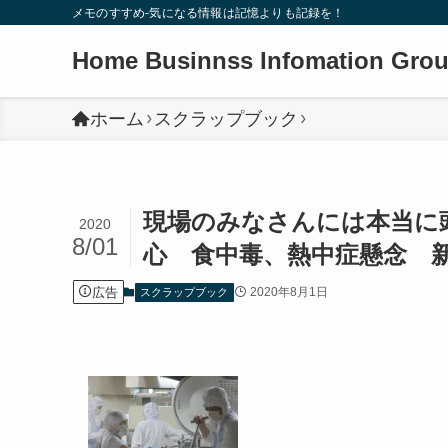
メモのすすめ-気になる情報は記憶よりも記録を！
Home Businnss Infomation Gro
ホーム
スクラップブック
現場のみなさんには本当に
2020
8/01
心 食中毒、熱中症懸念 新
広告
2020年8月1日
スクラップブック