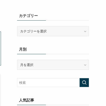
カテゴリー
カ
テ
ゴ
リ
月別
ー
月
別
人気記事