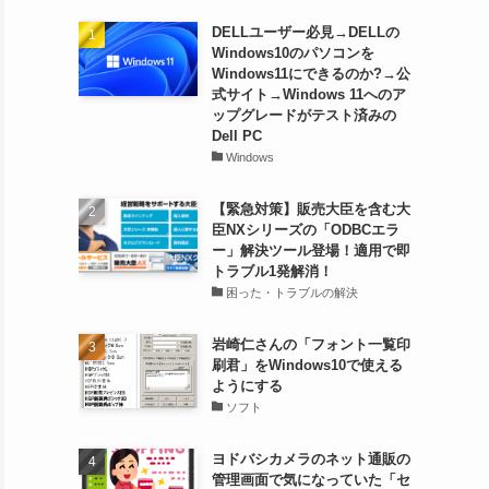
DELLユーザー必見→DELLの
Windows10のパソコンを
Windows11にできるのか?→公
式サイト→Windows 11へのア
ップグレードがテスト済みの
Dell PC
Windows
【緊急対策】販売大臣を含む大
臣NXシリーズの「ODBCエラ
ー」解決ツール登場！適用で即
トラブル1発解消！
困った・トラブルの解決
岩崎仁さんの「フォント一覧印
刷君」をWindows10で使える
ようにする
ソフト
ヨドバシカメラのネット通販の
管理画面で気になっていた「セ