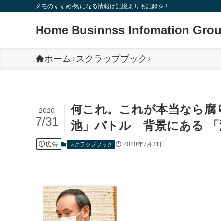
メモのすすめ-気になる情報は記憶よりも記録を！
Home Businnss Infomation Gro
ホーム
スクラップブック
何これ。これが本当なら腐り
2020
7/31
池」バトル 背景にある 「
広告
2020年7月31日
スクラップブック