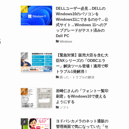
DELLユーザー必見→DELLの
Windows10のパソコンを
Windows11にできるのか?→公
式サイト→Windows 11へのア
ップグレードがテスト済みの
Dell PC
感
Windows
【緊急対策】販売大臣を含む大
臣NXシリーズの「ODBCエラ
ー」解決ツール登場！適用で即
トラブル1発解消！
困った・トラブルの解決
岩崎仁さんの「フォント一覧印
刷君」をWindows10で使える
ようにする
ソフト
ヨドバシカメラのネット通販の
管理画面で気になっていた「セ