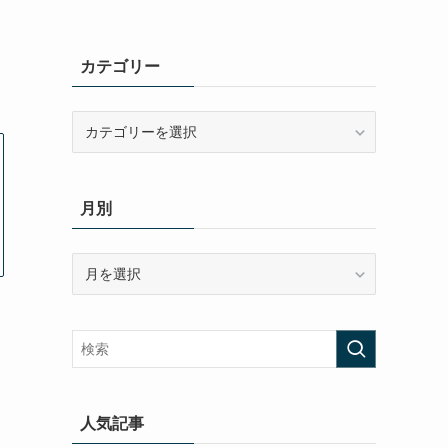
カテゴリー
カ
テ
ゴ
リ
月別
ー
月
別
人気記事