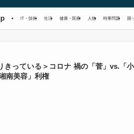
up
IT・技術
生活
健康・医療
人物
時事問題
困
きっている＞コロナ 禍の「菅」vs.「小
湘南美容」利権