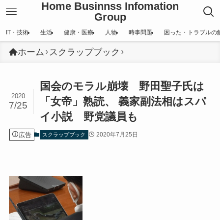
Home Businnss Infomation
Group
IT・技術
生活
健康・医療
人物
時事問題
困った・トラブルの
ホーム
スクラップブック
国会のモラル崩壊 野田聖子氏は
2020
「女帝」熟読、 義家副法相はスパ
7/25
イ小説 野党議員も
広告
2020年7月25日
スクラップブック