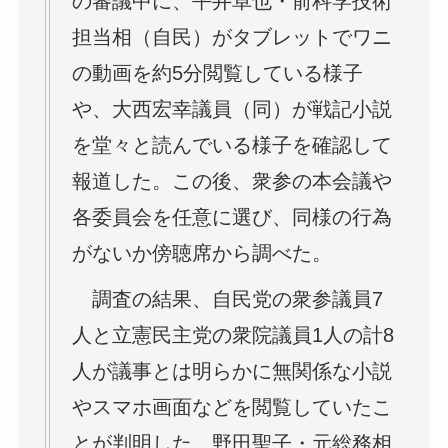
の審議中に、平井卓也・前科学技術
担当相（自民）がタブレットでワニ
の動画を約5分閲覧している様子
や、大西宏幸議員（同）が戦記小説
を堂々と読んでいる様子を確認して
報道した。この後、衆参の本会議や
各委員会を任意に選び、同様の行為
がないか傍聴席から調べた。
調査の結果、自民党の衆参議員7
人と立憲民主党の衆院議員1人の計8
人が議事とは明らかに無関係な小説
やスマホ画面などを閲覧していたこ
とが判明した。野田聖子・元総務相