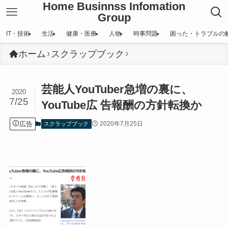
Home Businnss Infomation
Group
IT・技術
生活
健康・医療
人物
時事問題
困った・トラブルの
ホーム
スクラップブック
芸能人YouTuber急増の裏に、
2020
7/25
YouTube広 告報酬の方針転換か
広告
2020年7月25日
スクラップブック