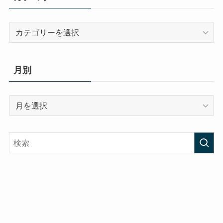
カ
テ
ゴ
リ
月別
ー
月
別