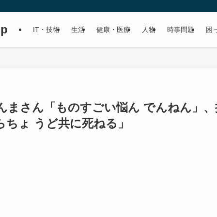
up
IT・技術
生活
健康・医療
人物
時事問題
困
んまさん「ものすごい悩ん でんねん」、
らちょ うど共に死ねる」