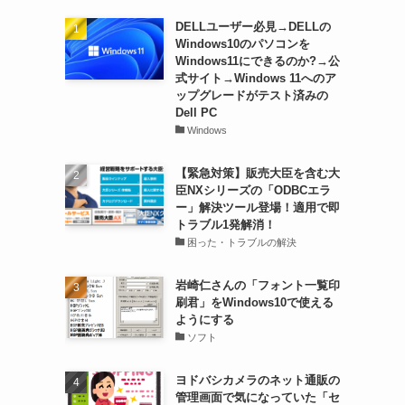
DELLユーザー必見→DELLの
Windows10のパソコンを
Windows11にできるのか?→公
式サイト→Windows 11へのア
ップグレードがテスト済みの
Dell PC
Windows
【緊急対策】販売大臣を含む大
臣NXシリーズの「ODBCエラ
ー」解決ツール登場！適用で即
トラブル1発解消！
困った・トラブルの解決
岩崎仁さんの「フォント一覧印
刷君」をWindows10で使える
ようにする
ソフト
ヨドバシカメラのネット通販の
管理画面で気になっていた「セ