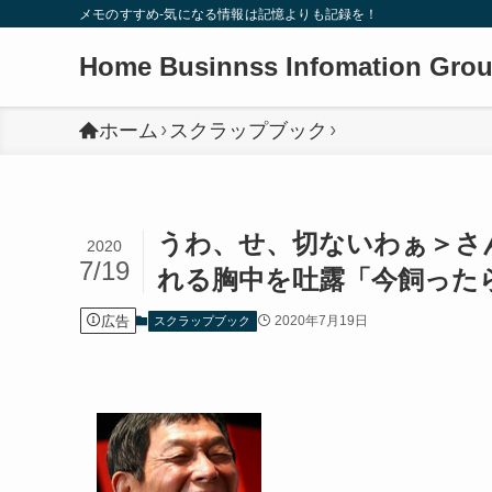
メモのすすめ-気になる情報は記憶よりも記録を！
Home Businnss Infomation Gro
ホーム
スクラップブック
うわ、せ、切ないわぁ＞さ
2020
7/19
れる胸中を吐露「今飼った
広告
2020年7月19日
スクラップブック