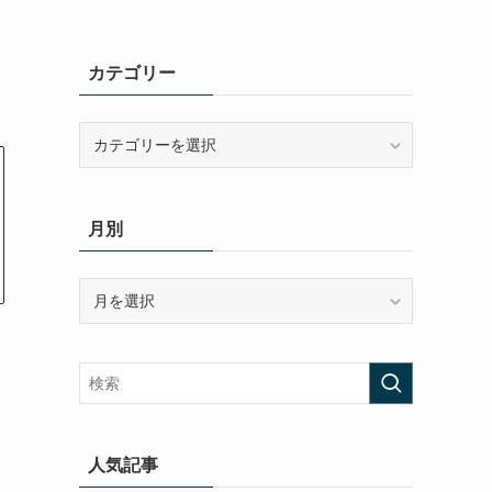
カテゴリー
カ
テ
ゴ
リ
月別
ー
月
別
人気記事