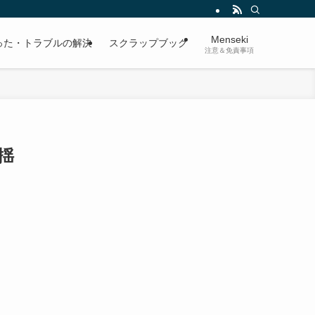
Menseki
った・トラブルの解決
スクラップブック
注意＆免責事項
揺