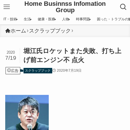
Home Businnss Infomation
Group
IT・技術
生活
健康・医療
人物
時事問題
困った・トラブルの
ホーム
スクラップブック
堀江氏ロケットまた失敗、打ち上
2020
7/19
げ前エンジン不 点火
広告
2020年7月19日
スクラップブック