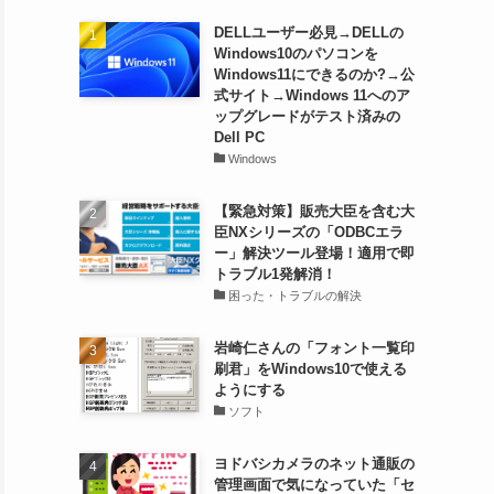
DELLユーザー必見→DELLの
Windows10のパソコンを
Windows11にできるのか?→公
式サイト→Windows 11へのア
ップグレードがテスト済みの
Dell PC
Windows
【緊急対策】販売大臣を含む大
臣NXシリーズの「ODBCエラ
ー」解決ツール登場！適用で即
トラブル1発解消！
困った・トラブルの解決
岩崎仁さんの「フォント一覧印
刷君」をWindows10で使える
ようにする
ソフト
ヨドバシカメラのネット通販の
管理画面で気になっていた「セ