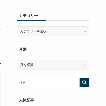
カテゴリー
カ
テ
ゴ
リ
月別
ー
月
別
人気記事