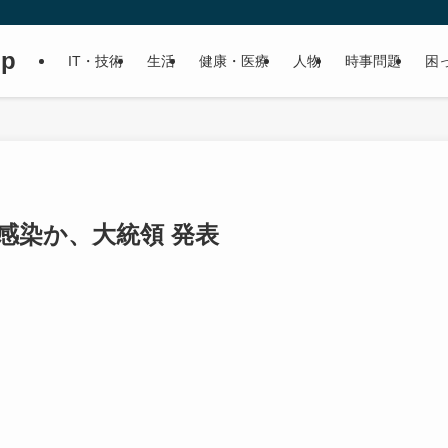
up
IT・技術
生活
健康・医療
人物
時事問題
困
ナ感染か、大統領 発表