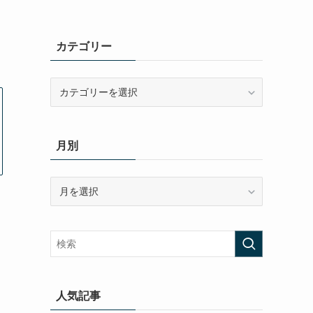
カテゴリー
カ
テ
ゴ
リ
月別
ー
月
別
人気記事