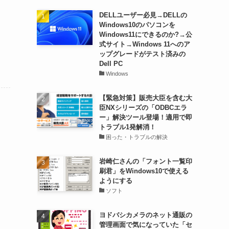
DELLユーザー必見→DELLの
Windows10のパソコンを
Windows11にできるのか?→公
式サイト→Windows 11へのア
ップグレードがテスト済みの
Dell PC
Windows
【緊急対策】販売大臣を含む大
臣NXシリーズの「ODBCエラ
ー」解決ツール登場！適用で即
トラブル1発解消！
困った・トラブルの解決
岩崎仁さんの「フォント一覧印
刷君」をWindows10で使える
ようにする
ソフト
ヨドバシカメラのネット通販の
管理画面で気になっていた「セ