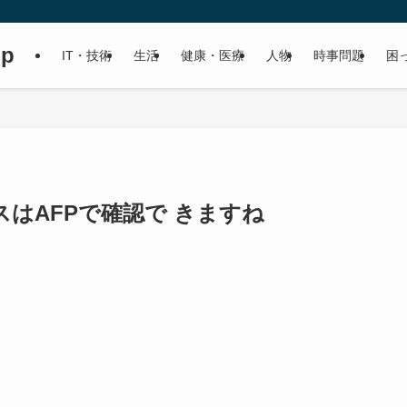
up
IT・技術
生活
健康・医療
人物
時事問題
困
はAFPで確認で きますね