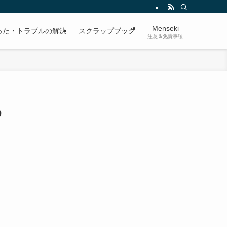
Menseki
った・トラブルの解決
スクラップブック
注意＆免責事項
め