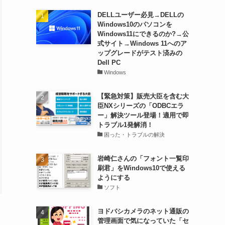
DELLユーザー必見→DELLの
Windows10のパソコンを
Windows11にできるのか?→公
式サイト→Windows 11へのア
ップグレードがテスト済みの
Dell PC
Windows
【緊急対策】販売大臣を含む大
臣NXシリーズの「ODBCエラ
ー」解決ツール登場！適用で即
トラブル1発解消！
困った・トラブルの解決
岩崎仁さんの「フォント一覧印
刷君」をWindows10で使える
ようにする
ソフト
ヨドバシカメラのネット通販の
管理画面で気になっていた「セ