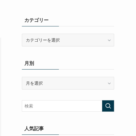
カテゴリー
カ
テ
ゴ
リ
月別
ー
月
別
人気記事