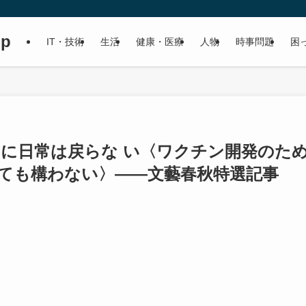
up
IT・技術
生活
健康・医療
人物
時事問題
困
しに日常は戻らな い〈ワクチン開発のた
しても構わない〉――文藝春秋特選記事