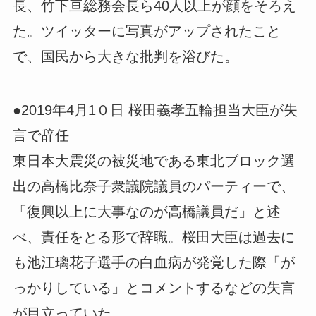
長、竹下亘総務会長ら40人以上が顔をそろえ
た。ツイッターに写真がアップされたこと
で、国民から大きな批判を浴びた。
●2019年4月1０日 桜田義孝五輪担当大臣が失
言で辞任
東日本大震災の被災地である東北ブロック選
出の高橋比奈子衆議院議員のパーティーで、
「復興以上に大事なのが高橋議員だ」と述
べ、責任をとる形で辞職。桜田大臣は過去に
も池江璃花子選手の白血病が発覚した際「が
っかりしている」とコメントするなどの失言
が目立っていた。