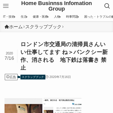
Home Businnss Infomation
Group
IT・技術
生活
健康・医療
人物
時事問題
困った・トラブルの
ホーム
スクラップブック
ロンドン市交通局の清掃員さんい
い仕事してます ね＞バンクシー新
2020
7/16
作、消される 地下鉄は落書き 禁
止
広告
2020年7月16日
スクラップブック